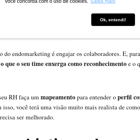
você concorda com o uso de cookies.
Saiba mais
tenda o que é import
Ok, entendi!
a sua equipe
o do endomarketing é engajar os colaboradores. E, para
o que o seu time enxerga como reconhecimento
r
e o q
mapeamento
perfil 
 seu RH faça um
para entender o
isso, você terá uma visão muito mais realista de como
precisa ser melhorado.