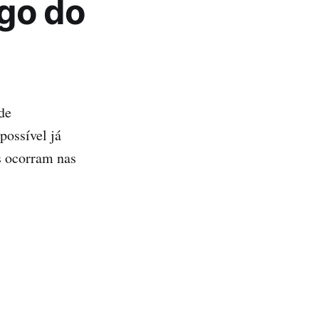
ngo do
de
possível já
as ocorram nas