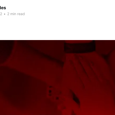
des
22
•
2 min read