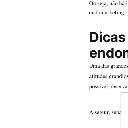
Ou seja, não há 
endomarketing.
Dicas 
endom
Uma das grandes 
atitudes grandio
possível observa
A seguir, separa