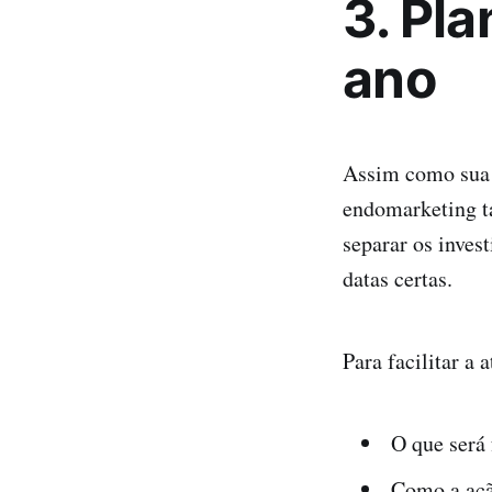
3. Pl
ano
Assim como sua 
endomarketing 
separar os inves
datas certas.
Para facilitar a 
O que será 
Como a açã