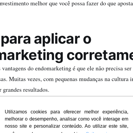
investimento melhor que você possa fazer do que aposta
para aplicar o
arketing corretam
vantagens do endomarketing é que ele não precisa ser 
sas. Muitas vezes, com pequenas mudanças na cultura in
r grandes resultados.
Utilizamos cookies para oferecer melhor experiência,
mos algumas dicas que vão ajudá-lo com essa tarefa:
melhorar o desempenho, analisar como você interage em
nosso site e personalizar conteúdo. Ao utilizar este site,