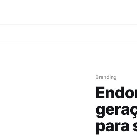
Branding
Endo
geraç
para