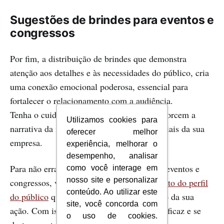
Sugestões de brindes para eventos e
congressos
Por fim, a distribuição de brindes que demonstra
atenção aos detalhes e às necessidades do público, cria
uma conexão emocional poderosa, essencial para
fortalecer o relacionamento com a audiência.
Tenha o cuidado de selecionar itens que reforcem a
Utilizamos cookies para
narrativa da marca, enfatizando os diferenciais da sua
oferecer melhor
empresa.
experiência, melhorar o
desempenho, analisar
Para não errar na escolha dos brindes para eventos e
como você interage em
nosso site e personalizar
congressos, você deve partir do
entendimento do perfil
conteúdo. Ao utilizar este
do público
que estará no local e do objetivo da sua
site, você concorda com
ação. Com isso, você conseguirá ser mais eficaz e se
o uso de cookies.