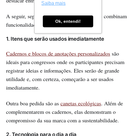
destacar entre as demais empresas.
Saiba mais
A seguir, separamos algumas sugestões que combinam
Ok, entendi!
funcionalidade, apelo visual e impacto:
1. Itens que serão usados imediatamente
Cadernos e blocos de anotações personalizados
são
ideais para congressos onde os participantes precisam
registrar ideias e informações. Eles serão de grande
utilidade e, com certeza, começarão a ser usados
imediatamente.
Outra boa pedida são as
canetas ecológicas
. Além de
complementarem os cadernos, elas demonstram o
compromisso da sua marca com a sustentabilidade.
2. Tecnologia para o dia a dia