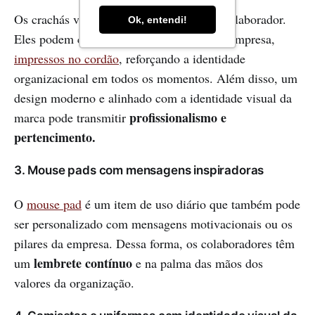
Os crachás vão além da identificação do colaborador.
Ok, entendi!
Eles podem conter o slogan ou missão da empresa,
impressos no cordão
, reforçando a identidade
organizacional em todos os momentos. Além disso, um
design moderno e alinhado com a identidade visual da
profissionalismo e
marca pode transmitir
pertencimento.
3. Mouse pads com mensagens inspiradoras
O
mouse pad
é um item de uso diário que também pode
ser personalizado com mensagens motivacionais ou os
pilares da empresa. Dessa forma, os colaboradores têm
lembrete contínuo
um
e na palma das mãos dos
valores da organização.