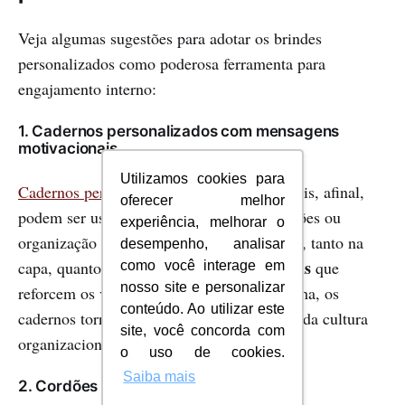
Veja algumas sugestões para adotar os brindes
personalizados como poderosa ferramenta para
engajamento interno:
1. Cadernos personalizados com mensagens
motivacionais
Utilizamos cookies para
Cadernos personalizados
são úteis e versáteis, afinal,
oferecer melhor
podem ser usados para anotações em reuniões ou
experiência, melhorar o
organização de tarefas. A dica aqui é trazer, tanto na
desempenho, analisar
mensagens
capa, quanto nas folhas internas,
que
como você interage em
nosso site e personalizar
reforcem os valores da empresa. Dessa forma, os
conteúdo. Ao utilizar este
cadernos tornam-se um lembrete constante da cultura
site, você concorda com
organizacional.
o uso de cookies.
Saiba mais
2. Cordões personalizados