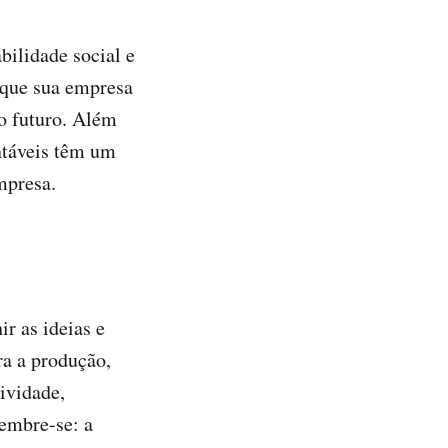
ilidade social e
que sua empresa
o futuro. Além
ntáveis têm um
mpresa.
r as ideias e
ra a produção,
ividade,
embre-se: a