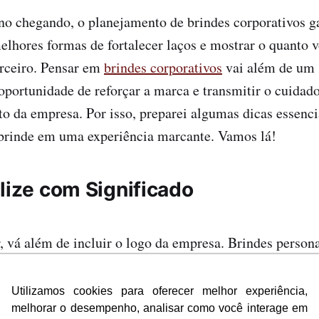
no chegando, o planejamento de brindes corporativos g
hores formas de fortalecer laços e mostrar o quanto v
arceiro. Pensar em
brindes corporativos
vai além de um 
oportunidade de reforçar a marca e transmitir o cuidado
da empresa. Por isso, preparei algumas dicas essenci
 brinde em uma experiência marcante. Vamos lá!
lize com Significado
, vá além de incluir o logo da empresa. Brindes person
ção aos detalhes e criam uma conexão emocional. Que 
pecial, um símbolo que represente sua cultura ou um
Utilizamos cookies para oferecer melhor experiência,
sas pequenas adições personalizadas dão ao brinde um
melhorar o desempenho, analisar como você interage em