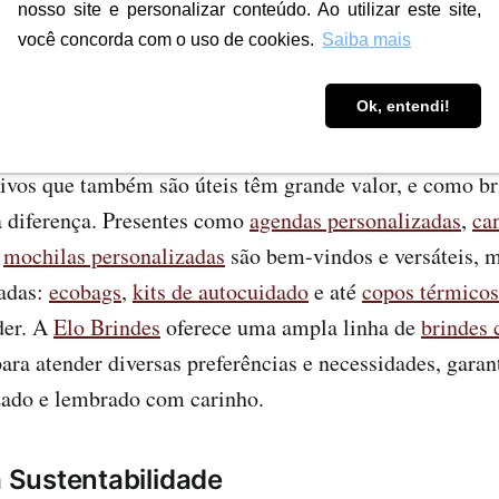
nosso site e personalizar conteúdo. Ao utilizar este site,
esente em uma lembrança significativa para o cliente.
você concorda com o uso de cookies.
Saiba mais
rindes Úteis e Criativos
Ok, entendi!
ivos que também são úteis têm grande valor, e como br
a diferença. Presentes como
agendas personalizadas
,
ca
e
mochilas personalizadas
são bem-vindos e versáteis, 
iadas:
ecobags
,
kits de autocuidado
e até
copos térmicos
der. A
Elo Brindes
oferece uma ampla linha de
brindes 
 para atender diversas preferências e necessidades, gara
izado e lembrado com carinho.
a Sustentabilidade