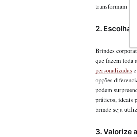
transformam o pr
2. Escolha B
Brindes corporat
que fazem toda 
personalizada
s
opções diferenc
podem surpreen
práticos, ideais
brinde seja util
3. Valorize 