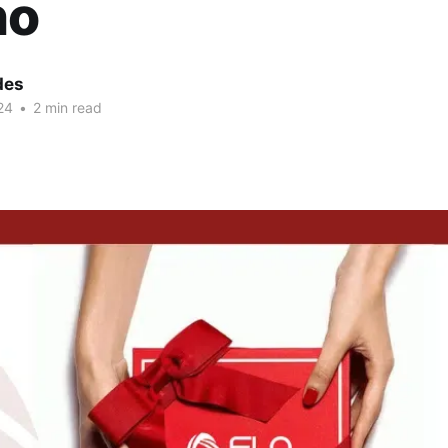
no
des
24
•
2 min read