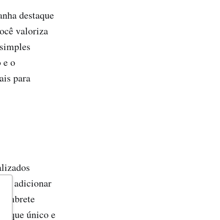
anha destaque
ocê valoriza
simples
 e o
ais para
alizados
tal adicionar
 lembrete
 toque único e