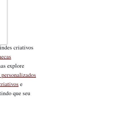
indes criativos
necas
mas explore
 personalizados
criativos
e
ntindo que seu